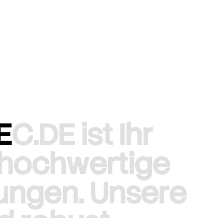
E
C
.
D
E
i
s
t
I
h
r
h
o
c
h
w
e
r
t
i
g
e
u
n
g
e
n
.
U
n
s
e
r
e