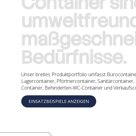
C
o
n
t
a
i
n
e
r
s
i
n
u
m
w
e
l
t
f
r
e
u
n
m
a
ß
g
e
s
c
h
n
e
B
e
d
ü
r
f
n
i
s
s
e
.
Unser breites Produktportfolio umfasst Bürocontain
Lagercontainer, Pförtnercontainer, Sanitärcontainer
Container, Behinderten-WC-Container und Verkaufsco
EINSATZBEISPIELE ANZEIGEN