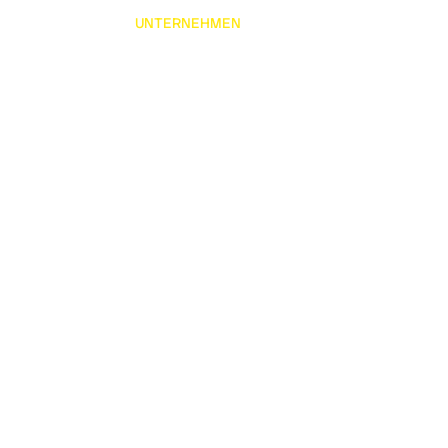
TAINERMODELLE
UNTERNEHMEN
PRODUKTE IM EINSATZ
KA
DERN | NACHHALTIG | QUALITATIV
 uns