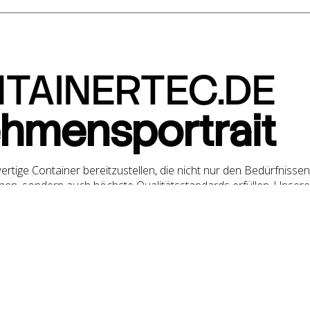
TAINERTEC.DE
hmensportrait
ertige Container bereitzustellen, die nicht nur den Bedürfnissen
en, sondern auch höchste Qualitätsstandards erfüllen. Unsere
tional und flexibel einsetzbar, um den vielfältigen Anforderungen
unterschiedlicher Branchen gerecht zu werden.
auf Nachhaltigkeit und Umweltverträglichkeit. Daher sind unsere
ig, sondern auch ressourcenschonend konstruiert. Wir sind stolz
itrag zur Reduzierung des ökologischen Fußabdrucks zu leisten.
am von Fachleuten steht Ihnen jederzeit zur Verfügung, um Ihre