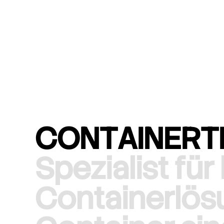
C
O
N
T
A
I
N
E
R
T
S
p
e
z
i
a
l
i
s
t
f
ü
r
C
o
n
t
a
i
n
e
r
l
ö
s