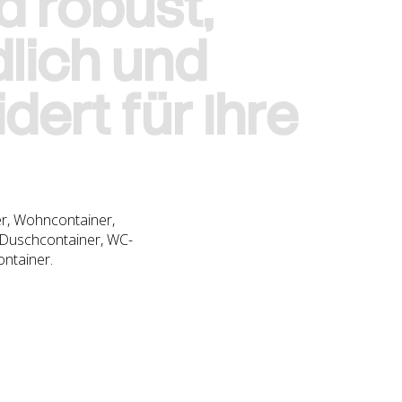
d
r
o
b
u
s
t
,
d
l
i
c
h
u
n
d
i
d
e
r
t
f
ü
r
I
h
r
e
er, Wohncontainer,
, Duschcontainer, WC-
ntainer.