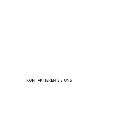
CONTAINER
CON
MO
Über
Wir sind ein renommiertes Unternehmen, das seit
seiner Gründung erstklassige Containerlösungen für
verschiedenste Anforderungen anbietet.
KONTAKTIEREN SIE UNS