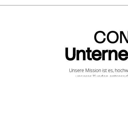
CON
Unterne
Unsere Mission ist es, hochw
unserer Kunden entsprech
Container sind robust, funk
Wir legen großen Wert 
Container nicht nur langleb
darauf, unseren Be
Unser engagiertes Te