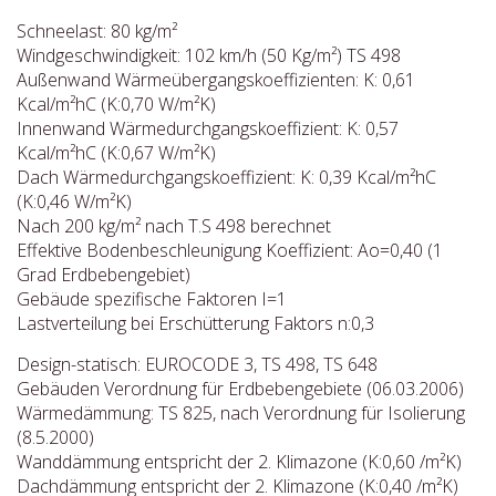
Schneelast: 80 kg/m²
Windgeschwindigkeit: 102 km/h (50 Kg/m²) TS 498
Außenwand Wärmeübergangskoeffizienten: K: 0,61
Kcal/m²hC (K:0,70 W/m²K)
Innenwand Wärmedurchgangskoeffizient: K: 0,57
Kcal/m²hC (K:0,67 W/m²K)
Dach Wärmedurchgangskoeffizient: K: 0,39 Kcal/m²hC
(K:0,46 W/m²K)
Nach 200 kg/m² nach T.S 498 berechnet
Effektive Bodenbeschleunigung Koeffizient: Ao=0,40 (1
Grad Erdbebengebiet)
Gebäude spezifische Faktoren I=1
Lastverteilung bei Erschütterung Faktors n:0,3
Design-statisch: EUROCODE 3, TS 498, TS 648
Gebäuden Verordnung für Erdbebengebiete (06.03.2006)
Wärmedämmung: TS 825, nach Verordnung für Isolierung
(8.5.2000)
Wanddämmung entspricht der 2. Klimazone (K:0,60 /m²K)
Dachdämmung entspricht der 2. Klimazone (K:0,40 /m²K)